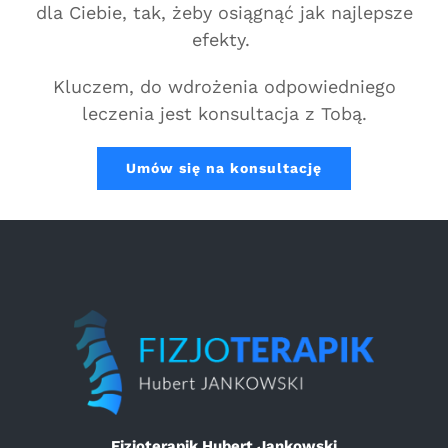
dla Ciebie, tak, żeby osiągnąć jak najlepsze
efekty.
Kluczem, do wdrożenia odpowiedniego
leczenia jest konsultacja z Tobą.
Umów się na konsultację
Fizjoterapik Hubert Jankowski